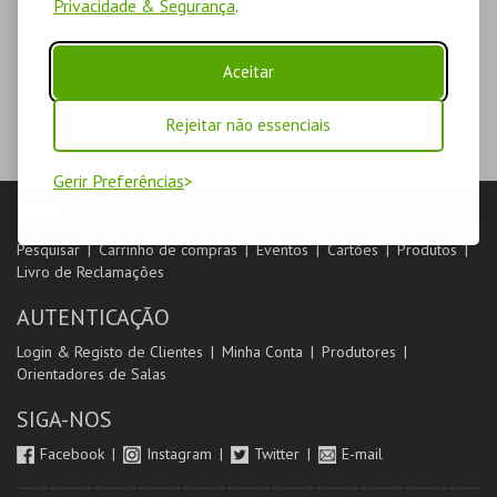
Privacidade & Segurança
.
Aceitar
Rejeitar não essenciais
Gerir Preferências
LOJA
Pesquisar
Carrinho de compras
Eventos
Cartões
Produtos
Livro de Reclamações
AUTENTICAÇÃO
Login & Registo de Clientes
Minha Conta
Produtores
Orientadores de Salas
SIGA-NOS
Facebook
Instagram
Twitter
E-mail