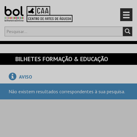
Olá,
iniciar sessão
PT
0
CARRINHO
BILHETES FORMAÇÃO & EDUCAÇÃO
EVENTOS
AVISO
CARTÕES
Não existem resultados correspondentes à sua pesquisa.
PRODUTOS