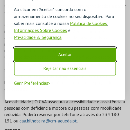
Os bilhetes electrónicos podem também ser validados a partir
Ao clicar em "Aceitar" concorda com o
de leitura no smartphone / tablet.
armazenamento de cookies no seu dispositivo. Para
saber mais consulte a nossa
Política de Cookies
,
Condições de Acesso | O espetáculo começa
Informações Sobre Cookies
e
impreterivelmente à hora marcada. Após o início do
Privacidade & Segurança
.
espetáculo não é permitida a entrada na sala, salvo a
indicação dos assistentes de sala, e não havendo lugar ao
reembolso do preço pago pelo bilhete.
Aceitar
O bilhete deverá ser conservado até ao final do espetáculo.
É proibida a recolha e gravação de imagem ou som, excepto
Rejeitar não essenciais
se previamente autorizadas pela direção.
É expressamente proibido fumar, consumir alimentos ou
bebidas no interior no Auditório e em outros espaços de
Gerir Preferências
espetáculo.
Acessibilidade | O CAA assegura a acessibilidade e assistência a
pessoas com deficiência motora ou pessoas com mobilidade
reduzida. Poderá reservar por telefone através do 234 180
151 ou
caa.bilheteira@cm-agueda.pt
.