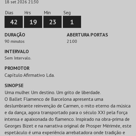
18 set 2026 21:30
Dias
Hrs
Min
Seg
42
19
23
1
DURAÇÃO
ABERTURA PORTAS
90 minutos
21:00
INTERVALO
Sem Intervalo.
PROMOTOR
Capítulo Afirmativo Lda.
SINOPSE
Uma mulher. Um destino. Um grito de liberdade.
O Ballet Flamenco de Barcelona apresenta uma
deslumbrante reinvenção de Carmen, o mito eterno da música
e da dança, agora transportado para o século XXI pela força
intensa e apaixonada do flamenco. Inspirado na obra-prima de
Georges Bizet e na narrativa original de Prosper Mérimée, este
espetáculo é uma experiência arrebatadora onde tradição e