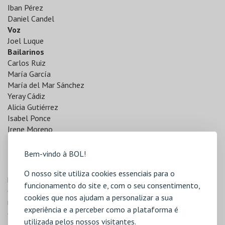
Iban Pérez
Daniel Candel
Voz
Joel Luque
Bailarinos
Carlos Ruiz
María García
María del Mar Sánchez
Yeray Cádiz
Alicia Gutiérrez
Isabel Ponce
Irene Moreno
Natalia Marina
Bem-vindo à BOL!
INFORMAÇÕES ADICIONAIS
Bilheteira Online | Poderá adquirir os seus bilhetes através da
O nosso site utiliza cookies essenciais para o
bilheteira online:
https://centroartesagueda.bol.pt/
.
funcionamento do site e, com o seu consentimento,
Os bilhetes e recibo da compra serão enviados para o seu e-
cookies que nos ajudam a personalizar a sua
mail. Os bilhetes podem ser impressos assegurando que os
experiência e a perceber como a plataforma é
códigos de barras estão legíveis e não necessitam de ser
utilizada pelos nossos visitantes.
trocados, sendo validados à entrada.