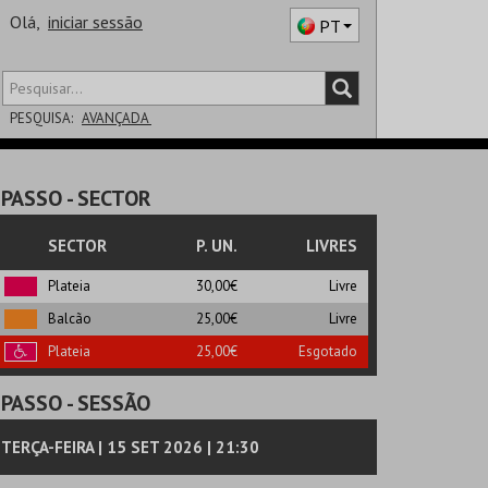
Olá,
iniciar sessão
PT
PESQUISA:
AVANÇADA
DISTRITO
PASSO
- SECTOR
SALA
SECTOR
P. UN.
LIVRES
Plateia
30,00€
Livre
Balcão
25,00€
Livre
Plateia
25,00€
Esgotado
PASSO
- SESSÃO
TERÇA-FEIRA | 15 SET 2026 | 21:30