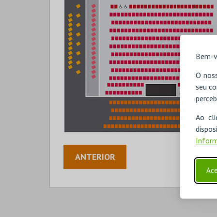
Bem-v
O noss
seu co
perceb
Ao cl
disp
Inform
ANTERIOR
Ace