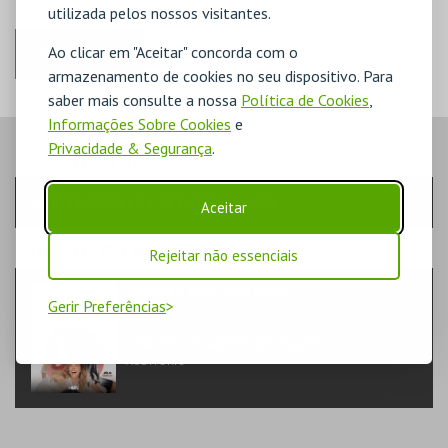
utilizada pelos nossos visitantes.
Ao clicar em "Aceitar" concorda com o
ANTERIOR
armazenamento de cookies no seu dispositivo. Para
saber mais consulte a nossa
Política de Cookies
,
Informações Sobre Cookies
e
Privacidade & Segurança
.
PASSO
- SESSÃO
QUINTA-FEIRA | 24 SET 2026 | 21:30
Aceitar
PASSO
- EVENTO
Rejeitar não essenciais
AGORA É QUE SÃO ELAS!
Gerir Preferências
TEATRO & ARTE | TEATRO
CENTRO DE ARTES DE ÁGUEDA
AUDITÓRIO