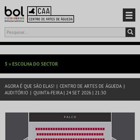
Olá,
iniciar sessão
PT
0
CARRINHO
3
»
ESCOLHA DO SECTOR
EVENTOS
AGORA É QUE SÃO ELAS!
|
CENTRO DE ARTES DE ÁGUEDA
|
CARTÕES
AUDITÓRIO
|
QUINTA-FEIRA | 24 SET 2026 | 21:30
PRODUTOS